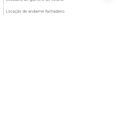
Locação de andaime fachadeiro
Locação de andaimes fachadeiros df
Locação de balancim
Locação de betoneira preço
Locação de compactador de solo
Locação de escoras para laje
Locação de guincho de coluna
Locação de guincho de coluna preço
Locação de torre de andaime