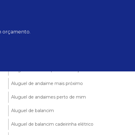
Aluguel de betoneira valparaiso
Andaimes no gama df
Locação de andaimes valparaiso
um orçamento.
Locação de caminhão guindaste
Aluguel betoneira 400 litros
Aluguel cadeirinha para construção
Aluguel de andaime mais próximo
Aluguel de andaimes perto de mim
Aluguel de balancim
Aluguel de balancim cadeirinha elétrico