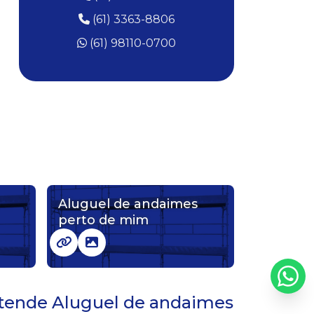
Aluguel de gerador preço
(61) 3363-8806
Aluguel de guincho
(61) 98110-0700
Aluguel de guincho de coluna
Aluguel de guincho para obra
Aluguel de martelete 30 kg preço
Aluguel de martelete elétrico
Aluguel martelo demolidor preço
Aluguel de andaimes
perto de mim
Andaime fachadeiro aluguel preço
Andaime para alugar
Empresa de locação de geradores
 atende Aluguel de andaimes