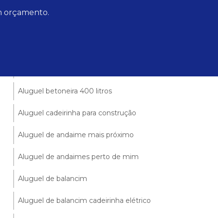
Aluguel de betoneira valparaiso
um orçamento.
Andaimes no gama df
Locação de andaimes valparaiso
Locação de caminhão guindaste
Aluguel betoneira 400 litros
Aluguel cadeirinha para construção
Aluguel de andaime mais próximo
Aluguel de andaimes perto de mim
Aluguel de balancim
Aluguel de balancim cadeirinha elétrico