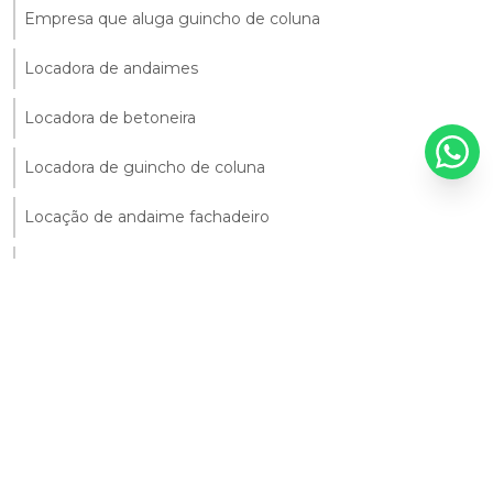
Empresa que aluga guincho de coluna
Locadora de andaimes
Locadora de betoneira
Locadora de guincho de coluna
Locação de andaime fachadeiro
Locação de andaimes fachadeiros df
Locação de balancim
Locação de betoneira preço
Locação de compactador de solo
Locação de escoras para laje